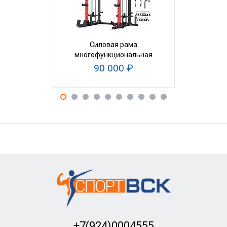
Силовая рама
Скамья дл
многофункциональная
D034
90 000 ₽
91
+7(924)0004555