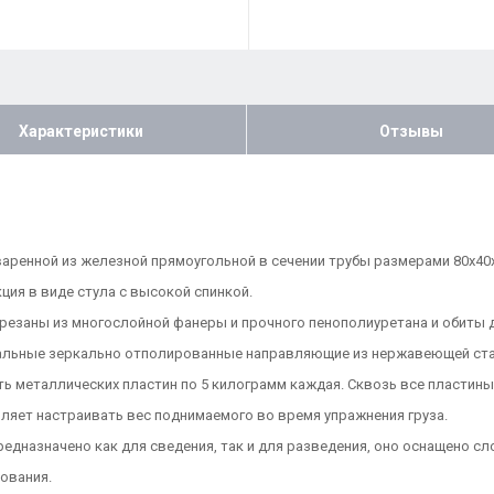
Характеристики
Отзывы
варенной из железной прямоугольной в сечении трубы размерами 80х40
ция в виде стула с высокой спинкой.
вырезаны из многослойной фанеры и прочного пенополиуретана и обит
кальные зеркально отполированные направляющие из нержавеющей ста
 металлических пластин по 5 килограмм каждая. Сквозь все пластины
яет настраивать вес поднимаемого во время упражнения груза.
едназначено как для сведения, так и для разведения, оно оснащено с
ования.