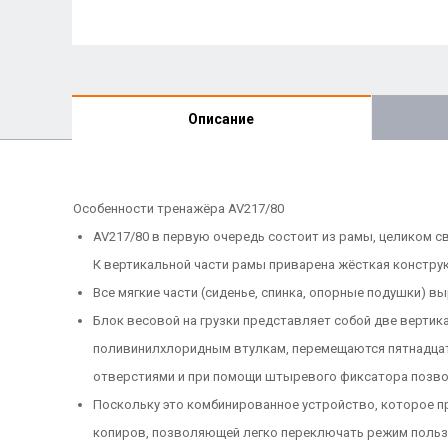
Описание
Особенности тренажёра AV217/80
AV217/80 в первую очередь состоит из рамы, целиком с
К вертикальной части рамы приварена жёсткая конструк
Все мягкие части (сиденье, спинка, опорные подушки) 
Блок весовой на грузки представляет собой две верти
поливинилхлоридным втулкам, перемещаются пятнадцать
отверстиями и при помощи штыревого фиксатора позвол
Поскольку это комбинированное устройство, которое пр
копиров, позволяющей легко переключать режим польз