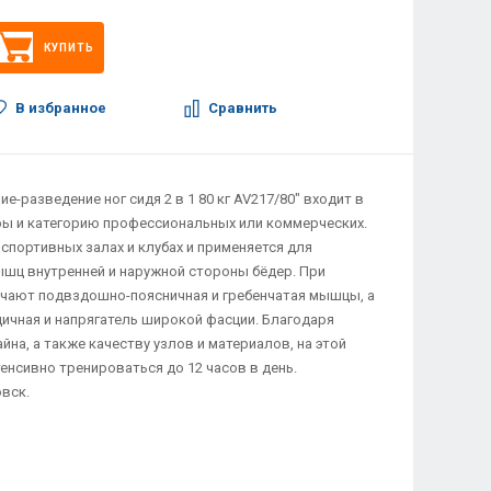
КУПИТЬ
В избранное
Сравнить
-разведение ног сидя 2 в 1 80 кг AV217/80" входит в
ры и категорию профессиональных или коммерческих.
спортивных залах и клубах и применяется для
шц внутренней и наружной стороны бёдер. При
учают подвздошно-поясничная и гребенчатая мышцы, а
дичная и напрягатель широкой фасции. Благодаря
на, а также качеству узлов и материалов, на этой
нсивно тренироваться до 12 часов в день.
овск.