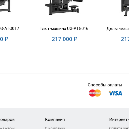
UG-ATG017
Глют-машина UG-ATG016
Дельт-маш
0 ₽
217 000 ₽
21
Способы оплаты
товаров
Компания
Интернет
енажеры
О компании
Оплата за