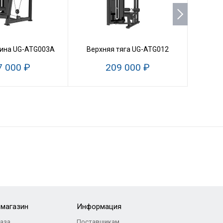
Функц
ина UG-ATG003A
Верхняя тяга UG-ATG012
7 000 ₽
209 000 ₽
-магазин
Информация
каза
Поставщикам