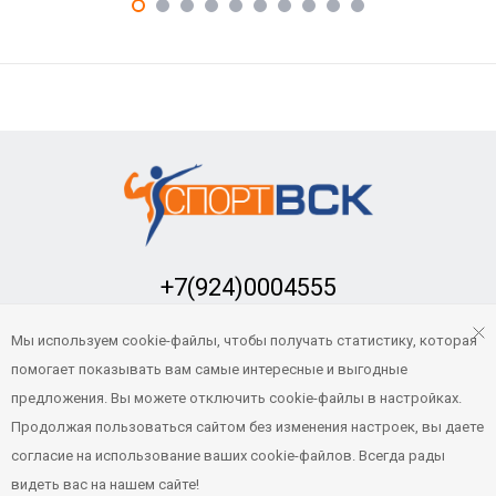
+7(924)0004555
Заказать обратный звонок
Мы используем cookie-файлы, чтобы получать статистику, которая
sport-vsk@mail.ru
помогает показывать вам самые интересные и выгодные
предложения. Вы можете отключить cookie-файлы в настройках.
Продолжая пользоваться сайтом без изменения настроек, вы даете
© Все права защищены. «Спорт-ВСК» 2021
- 2026
согласие на использование ваших cookie-файлов. Всегда рады
Продвижение и сопровождение
видеть вас на нашем сайте!