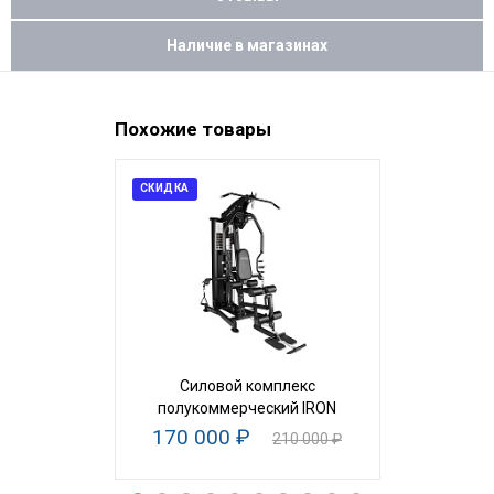
Наличие в магазинах
Похожие товары
СКИДКА
Силовой комплекс
Гакк-маш
полукоммерческий IRON
170 000 ₽
23
210 000 ₽