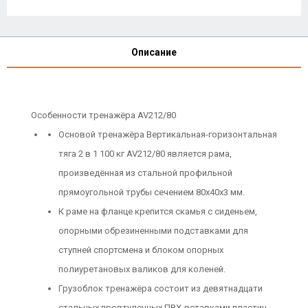
Описание
Особенности тренажёра AV212/80
Основой тренажёра Вертикальная-горизонтальная
тяга 2 в 1 100 кг AV212/80 является рама,
произведённая из стальной профильной
прямоугольной трубы сечением 80х40х3 мм.
К раме на фланце крепится скамья с сиденьем,
опорными обрезиненными подставками для
ступней спортсмена и блоком опорных
полиуретановых валиков для коленей.
Грузоблок тренажёра состоит из девятнадцати
стальных провтуленных ПВХ-вставками пластин