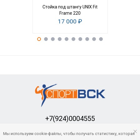
Стойка под штангу UNIX Fit
Скамья уни
Frame 220
Fit B
17 000 ₽
16 50
+7(924)0004555
Заказать обратный звонок
Мы используем cookie-файлы, чтобы получать статистику, которая