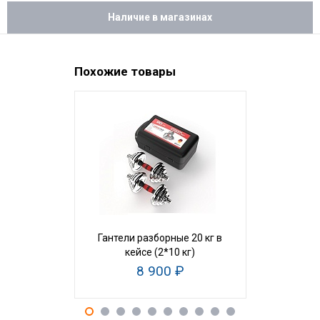
Наличие в магазинах
Похожие товары
ХИТ ПРОДАЖ
Гантели разборные 20 кг в
Набор гант
кейсе (2*10 кг)
кей
8 900 ₽
22