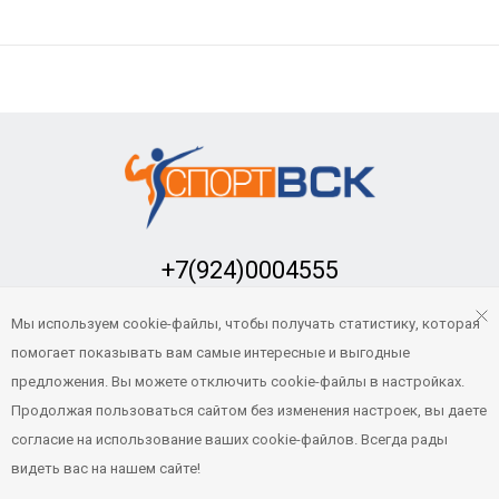
+7(924)0004555
Заказать обратный звонок
Мы используем cookie-файлы, чтобы получать статистику, которая
sport-vsk@mail.ru
помогает показывать вам самые интересные и выгодные
предложения. Вы можете отключить cookie-файлы в настройках.
Продолжая пользоваться сайтом без изменения настроек, вы даете
© Все права защищены. «Спорт-ВСК» 2021
- 2026
согласие на использование ваших cookie-файлов. Всегда рады
Продвижение и сопровождение
видеть вас на нашем сайте!