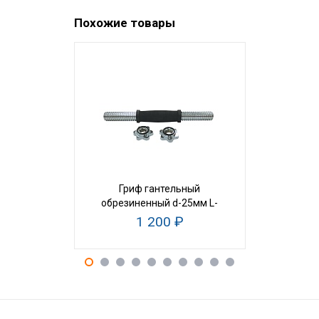
Похожие товары
Гриф гантельный
Замок-гай
обрезиненный d-25мм L-
м
41см
1 200 ₽