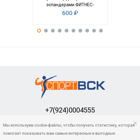
эспандерами ФИТНЕС-
многофу
ТРЕНЕР
СТАЛЬ
600 ₽
1
+7(924)0004555
Заказать обратный звонок
Мы используем cookie-файлы, чтобы получать статистику, которая
sport-vsk@mail.ru
помогает показывать вам самые интересные и выгодные