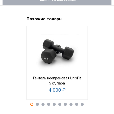
Похожие товары
Гантель неопреновая UnixFit
Гантель
5 кг, пара
SportEl
4 000 ₽
2