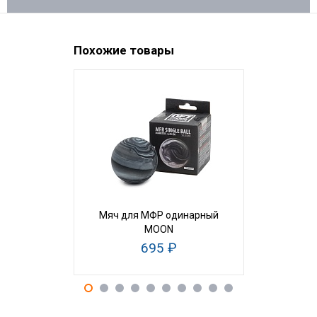
Похожие товары
НОВИНКА
Мяч для МФР одинарный
Цилиндр м
MOON
см высо
695 ₽
1