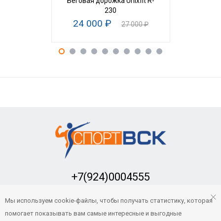
Беговая дорожка Unixfit R-
Беговая дор
230
24 000 ₽
29 90
27 000 ₽
+7(924)0004555
Заказать обратный звонок
Мы используем cookie-файлы, чтобы получать статистику, которая
sport-vsk@mail.ru
помогает показывать вам самые интересные и выгодные