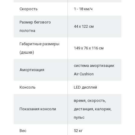
Скорость
1 - 18 км/ч
Размер бегового
44 х 122 см
полотна
Габаритные размеры
149 х 76 х 116 см
(дхшхв)
система амортизации:
Амортизация
Air Cushion
Консоль
LED дисплей
время, скорость,
Показания консоли
дистанция, калории,
пульс
Вес
52 кг