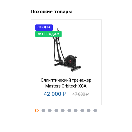
Похожие товары
СКИДКА
НОВИНКА
ХИТ ПРОДАЖ
Эллиптический тренажер
Эллиптич
Masters Orbitech XCA
Westingh
42 000 ₽
78
47 000 ₽