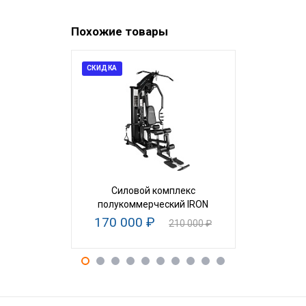
Похожие товары
СКИДКА
Силовой комплекс
Гакк-маш
полукоммерческий IRON
170 000 ₽
23
210 000 ₽