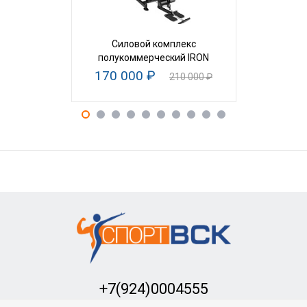
Силовой комплекс
Гакк-маш
полукоммерческий IRON
170 000 ₽
23
210 000 ₽
+7(924)0004555
Заказать обратный звонок