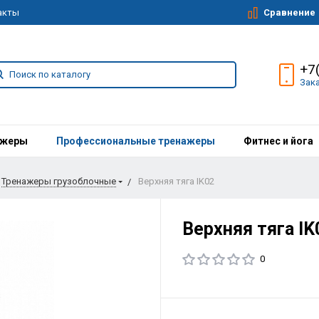
Сравнение
акты
+7
Зак
ажеры
Профессиональные тренажеры
Фитнес и йога
Тренажеры грузоблочные
Верхняя тяга IK02
Верхняя тяга IK
0