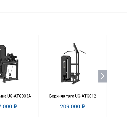
Функц
ина UG-ATG003A
Верхняя тяга UG-ATG012
7 000 ₽
209 000 ₽