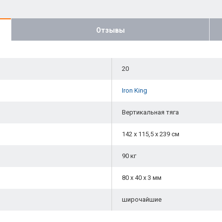
Отзывы
20
Iron King
Вертикальная тяга
142 х 115,5 х 239 см
90 кг
80 х 40 х 3 мм
широчайшие