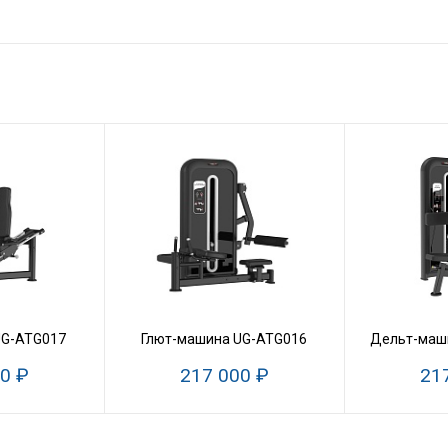
UG-ATG017
Глют-машина UG-ATG016
Дельт-маш
0 ₽
217 000 ₽
21