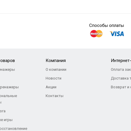
Способы оплаты
товаров
Компания
Интернет
енажеры
О компании
Оплата за
Новости
Доставка 
тренажеры
Акции
Возврат и
ональные
Контакты
ы
ога
е игры
восстановление