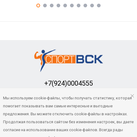
+7(924)0004555
Заказать обратный звонок
Мы используем cookie-файлы, чтобы получать статистику, которая
sport-vsk@mail.ru
помогает показывать вам самые интересные и выгодные
предложения. Вы можете отключить cookie-файлы в настройках.
Продолжая пользоваться сайтом без изменения настроек, вы даете
© Все права защищены. «Спорт-ВСК» 2021
- 2026
согласие на использование ваших cookie-файлов. Всегда рады
Продвижение и сопровождение