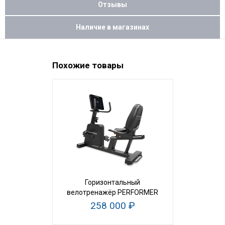
Отзывы
Наличие в магазинах
Похожие товары
Горизонтальный
Велотрена
велотренажёр PERFORMER
RB
258 000 ₽
23