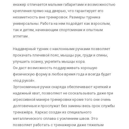
енажер отличается малыми габаритами и возможностью
крепления прямо над дверью, что гарантирует его
незаметность вне тренировок. Размеры турника
универсальны. Работа на нем подойдет как взрослым,
так и детям, начинающим спортсменам и опытным
атлетам.
Наддверный турник с наклонными ручками позволяет
прокачать плечевой пояс, мышцы рук, груди и спины,
улучшить осанку, укрепить мышцы кора.
Он даст возможность поддерживать хорошую
физическую форму в любое время года и всегда будет
«под рукой».
Эргономичные ручки снаряда обеспечивают крепкий и
надежный хват, позволяют не соскальзывать даже при
агрессивной манере тренировки кроме того они очень
долговечные и прослужат без замены весь срок службы
тренажёра. Каркас создан из специального
металлического сплава с усилением швов. Это
позволяет работать с тренажером даже тяжелым