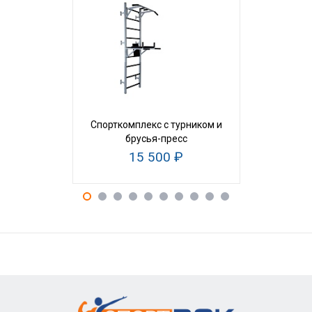
Спорткомплекс с турником и
Шведская 
брусья-пресс
15 500 ₽
11