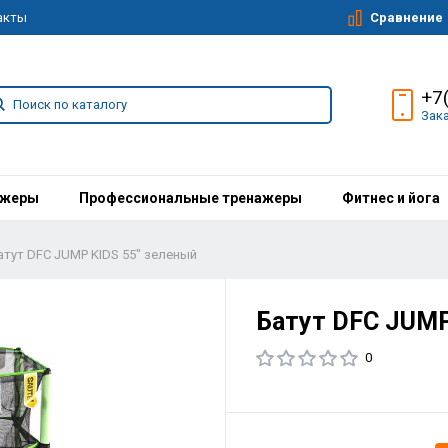
Сравнение
акты
+7
Зак
ажеры
Профессиональные тренажеры
Фитнес и йога
атут DFC JUMP KIDS 55" зеленый
Батут DFC JUMP
0