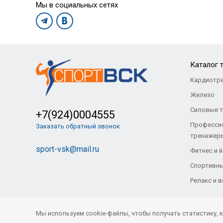
Мы в социальных сетях
Каталог 
Кардиотр
Железо
Силовые 
+7(924)0004555
Професси
Заказать обратный звонок
тренажер
sport-vsk@mail.ru
Фитнес и й
Спортивны
Релакс и 
Мы используем cookie-файлы, чтобы получать статистику,
© Все права защищены. «Спорт-ВСК» 2021
- 2026