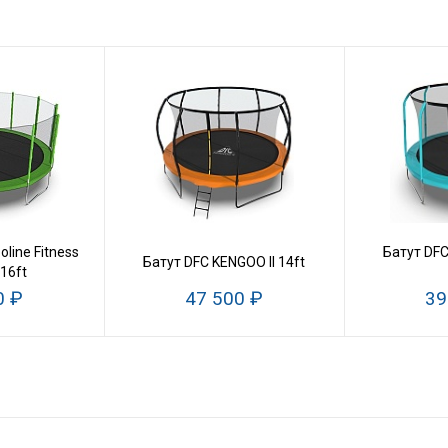
line Fitness
Батут DF
Батут DFC KENGOO II 14ft
 16ft
0 ₽
47 500 ₽
39