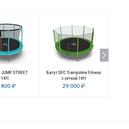
C JUMP STREET
Батут DFC Trampoline Fitness
Батут
14ft
с сеткой 14ft
 800 ₽
29 000 ₽