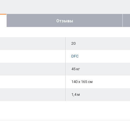
Отзывы
20
DFC
45 кг
140 х 165 см
1,4 м