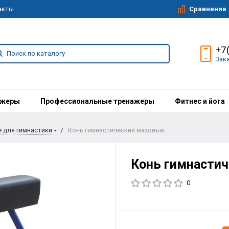
Сравнение
акты
+7
Зак
ажеры
Профессиональные тренажеры
Фитнес и йога
 для гимнастики
Конь гимнастический маховый
Конь гимнасти
0