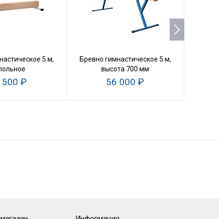
настическое 5 м,
Бревно гимнастическое 5 м,
Брус
польное
высота 700 мм
об
 500 ₽
56 000 ₽
-магазин
Информация