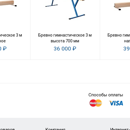
ическое 3 м
Бревно гимнастическое 3 м
Бревно гим
ное
высота 700 мм
на
0 ₽
36 000 ₽
39
Способы оплаты
товаров
Компания
Интернет