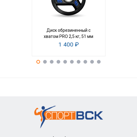
Диск обрезиненный c
Диск об
хватом PRO 2,5 кг, 51 мм
хватом P
1 400 ₽
2