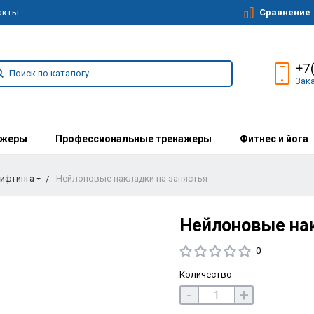
Сравнение
акты
+7
Зак
ажеры
Профессиональные тренажеры
Фитнес и йога
ифтинга
Нейлоновые накладки на запястья
Нейлоновые нак
0
Количество
-
+