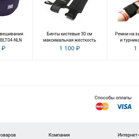
двешивания
Бинты кистевые 30 см
Ремни на з
-BLT04-NLN
максимальная жесткость
и турник
 ₽
1 100 ₽
1
Способы оплаты
товаров
Компания
Интернет