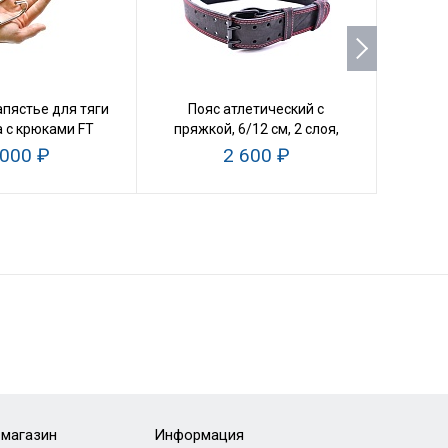
апястье для тяги
Пояс атлетический с
Накла
а с крюками FT
пряжкой, 6/12 см, 2 слоя,
Gla
(пара)
разм М
 000 ₽
2 600 ₽
-магазин
Информация