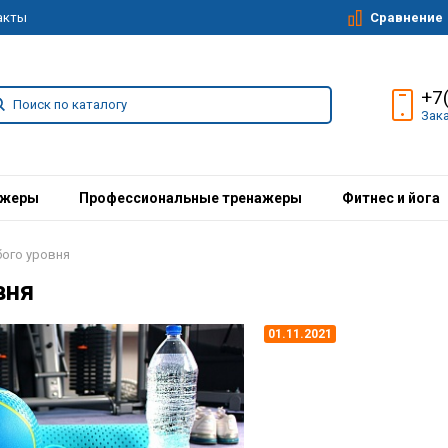
Сравнение
акты
+7
Зак
ажеры
Профессиональные тренажеры
Фитнес и йога
ого уровня
вня
01.11.2021