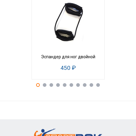
Тренажер
Эспандер для ног двойной
эспанде
Т
450 ₽