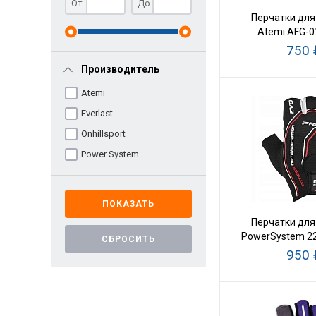
От
До
Перчатки для
Atemi AFG-0
750 
Производитель
Atemi
Everlast
Onhillsport
Power System
Перчатки для
PowerSystem 2
950 