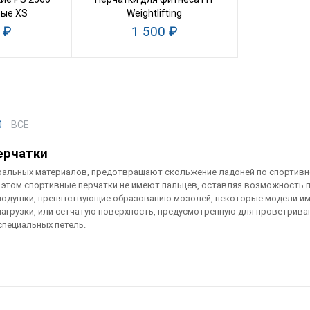
бые XS
Weightlifting
 ₽
1 500 ₽
0
ВСЕ
ерчатки
ральных материалов, предотвращают скольжение ладоней по спортивно
 этом спортивные перчатки не имеют пальцев, оставляя возможность п
одушки, препятствующие образованию мозолей, некоторые модели им
агрузки, или сетчатую поверхность, предусмотренную для проветриван
специальных петель.