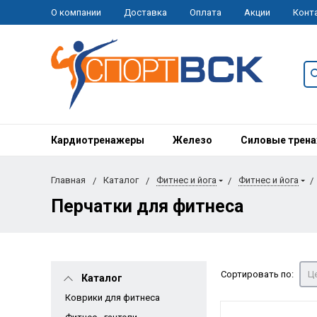
О компании
Доставка
Оплата
Акции
Конт
Кардиотренажеры
Железо
Силовые трен
Главная
Каталог
Фитнес и йога
Фитнес и йога
Перчатки для фитнеса
Сортировать по:
Це
Каталог
Коврики для фитнеса