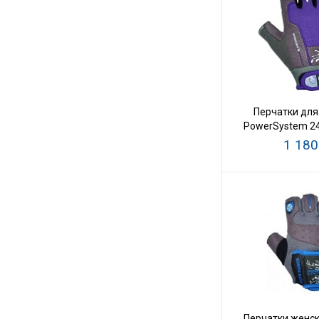
Перчатки для
PowerSystem 2
S
1 180
Перчатки женск