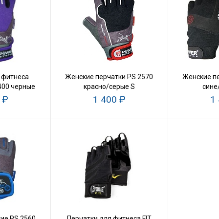
 фитнеса
Женские перчатки PS 2570
Женские пе
400 черные
красно/серые S
сине
 ₽
1 400 ₽
1
ие PS 2560
Перчатки для фитнеса FIT