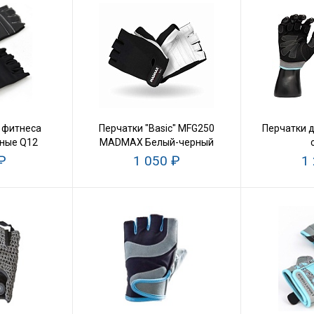
 фитнеса
Перчатки "Basic" MFG250
Перчатки 
ные Q12
MADMAX Белый-черный
₽
1 050 ₽
1