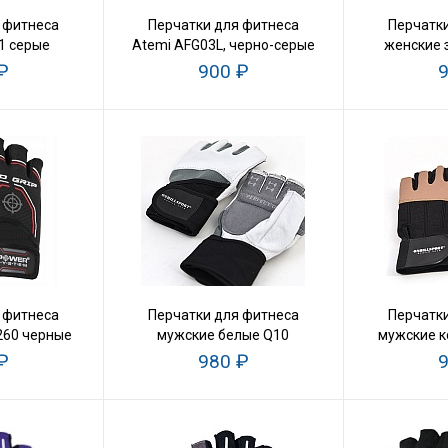
 фитнеса
Перчатки для фитнеса
Перчатки
1 серые
Atemi AFG03L, черно-серые
женские 
₽
900 ₽
9
 фитнеса
Перчатки для фитнеса
Перчатки
260 черные
мужские белые Q10
мужские к
₽
980 ₽
9