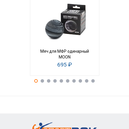
Мяч для МФР одинарный
Цилиндр м
MOON
см высо
695 ₽
1