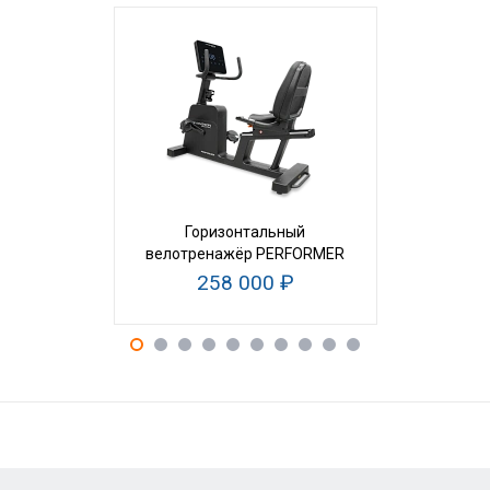
Горизонтальный
Велотрена
велотренажёр PERFORMER
RB
258 000 ₽
23