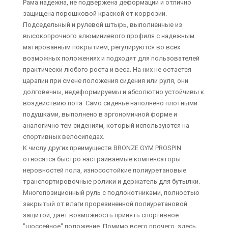
Рама надежна, не подвержена деформации и отлично
защищена порошковой краской от коррозии.
Подседельный и рулевой штырь, выполненные из
высокопрочного алюминиевого профиля с надежным
матированным покрытием, регулируются во всех
возможных положениях и подходят для пользователей
практически любого роста и веса. На них не остается
царапин при смене положения сидения или руля, они
долговечны, недеформируемы и абсолютно устойчивы к
воздействию пота. Само сиденье наполнено плотными
подушками, выполнено в эргономичной форме и
аналогично тем сидениям, который используются на
спортивных велосипедах.
К числу других преимуществ BRONZE GYM PROSPIN
относятся быстро настраиваемые компенсаторы
неровностей пола, износостойкие полиуретановые
транспортировочные ролики и держатель для бутылки.
Многопозиционный руль с подлокотниками, полностью
закрытый от влаги прорезиненной полиуретановой
защитой, дает возможность принять спортивное
"шоссейное" положение. Помимо всего прочего, здесь