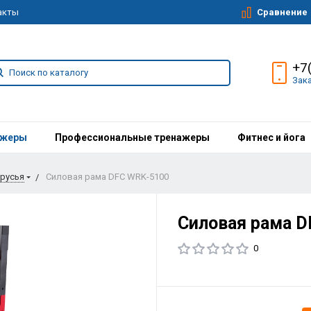
Сравнение
акты
+7
Зак
ажеры
Профессиональные тренажеры
Фитнес и йога
брусья
Силовая рама DFC WRK-5100
Силовая рама D
0