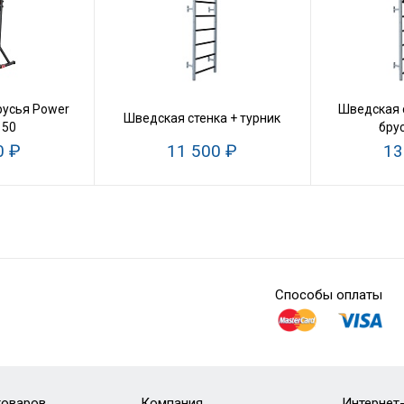
русья Power
Шведская с
Шведская стенка + турник
150
бру
0 ₽
11 500 ₽
13
Способы оплаты
товаров
Компания
Интернет