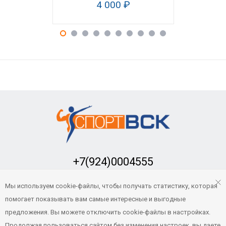
4 000 ₽
2
+7(924)0004555
Заказать обратный звонок
Мы используем cookie-файлы, чтобы получать статистику, которая
sport-vsk@mail.ru
помогает показывать вам самые интересные и выгодные
предложения. Вы можете отключить cookie-файлы в настройках.
Продолжая пользоваться сайтом без изменения настроек, вы даете