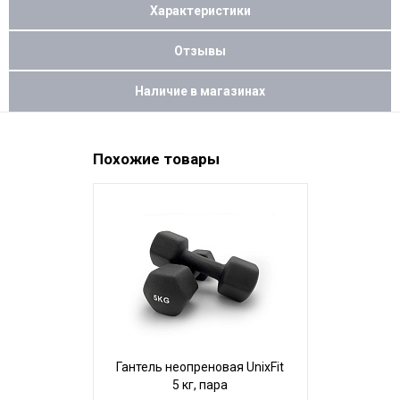
Характеристики
Отзывы
Наличие в магазинах
Похожие товары
Гантель неопреновая UnixFit
Гантель
5 кг, пара
SportEl