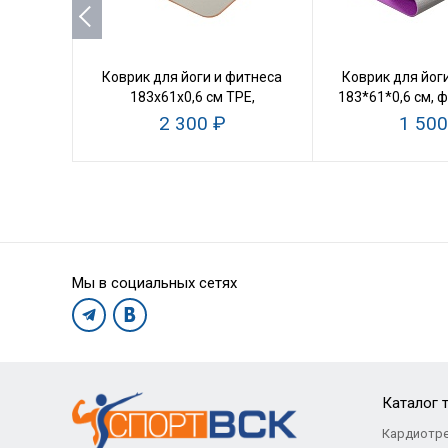
Коврик для йоги и фитнеса
Коврик для йог
183х61х0,6 см TPE,
183*61*0,6 см, 
оранжевый/серый
серы
2 300 ₽
1 500
Мы в социальных сетях
Каталог 
Кардиотр