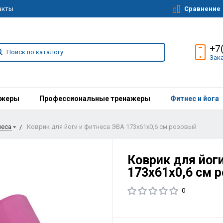
Сравнение
акты
+7
Зак
ажеры
Профессиональные тренажеры
Фитнес и йога
неса
Коврик для йоги и фитнеса ЭВА 173х61х0,6 см розовый
Коврик для йог
173х61х0,6 см 
0