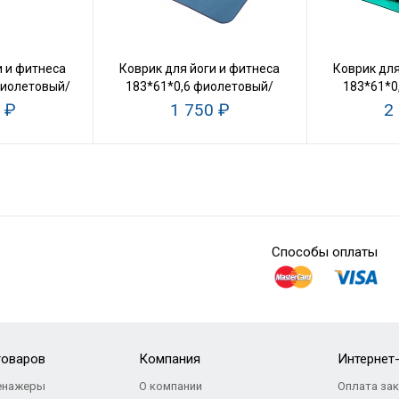
и и фитнеса
Коврик для йоги и фитнеса
Коврик для
фиолетовый/
183*61*0,6 фиолетовый/
183*61*0
й
голубой
 ₽
1 750 ₽
2
Способы оплаты
товаров
Компания
Интернет
енажеры
О компании
Оплата за