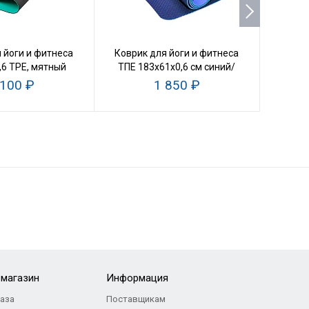
 йоги и фитнеса
Коврик для йоги и фитнеса
Коври
,6 TPE, мятный
ТПЕ 183х61х0,6 см синий/
скл
голубой
 100 ₽
1 850 ₽
-магазин
Информация
каза
Поставщикам