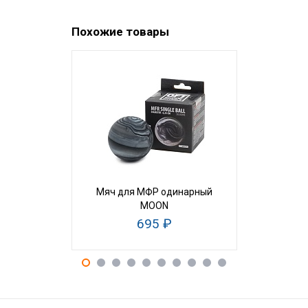
Похожие товары
НОВИНКА
Мяч для МФР одинарный
Цилиндр м
MOON
см высо
695 ₽
1