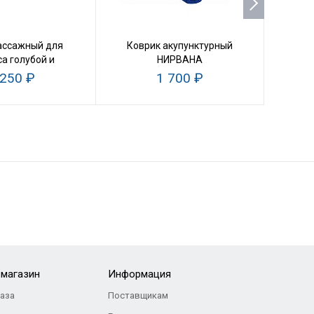
ассажный для
Коврик акупунктурный
Ролик
а голубой и
НИРВАНА
масс
латовый
 250 ₽
1 700 ₽
-магазин
Информация
каза
Поставщикам