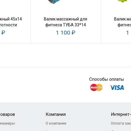
жный 45х14
Валик массажный для
Валик м
лотности
фитнеса ТУБА 33*14
фитнес
са
 ₽
1 100 ₽
1
Способы оплаты
товаров
Компания
Интернет
енажеры
О компании
Оплата за