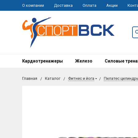
О компании
Доставка
Оплата
Акции
Конт
Кардиотренажеры
Железо
Силовые трен
Главная
Каталог
Фитнес и йога
Пилатес цилиндры