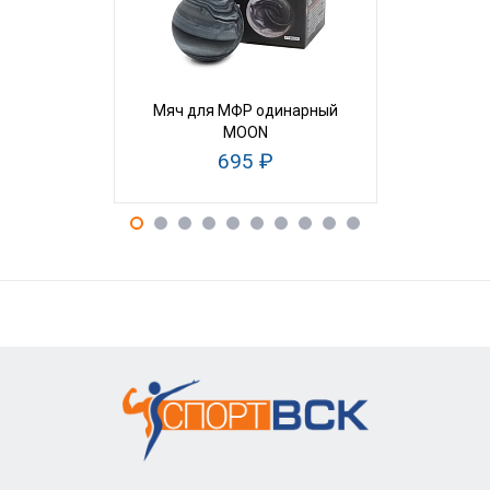
Мяч для МФР одинарный
Цилиндр м
MOON
см высо
695 ₽
1