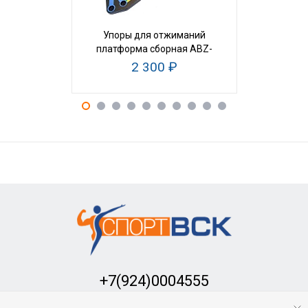
Упоры для отжиманий
Ролик для 
платформа сборная ABZ-
нагру
6420
2 300 ₽
1
+7(924)0004555
Заказать обратный звонок