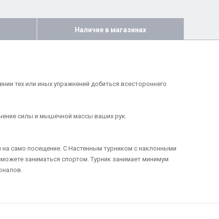
Наличие в магазинах
нии тех или иных упражнений добиться всестороннего
чение силы и мышечной массы ваших рук.
и на само посещение. С Настенным турником с наклонными
 сможете заниматься спортом. Турник занимает минимум
оналов.