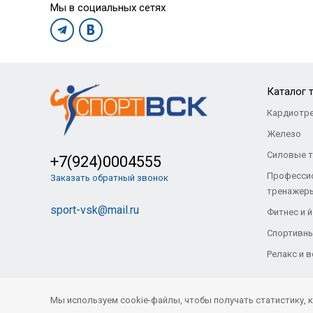
Мы в социальных сетях
Каталог 
Кардиотр
Железо
Силовые 
+7(924)0004555
Професси
Заказать обратный звонок
тренажер
sport-vsk@mail.ru
Фитнес и й
Спортивны
Релакс и 
Мы используем cookie-файлы, чтобы получать статистику,
© Все права защищены. «Спорт-ВСК» 2021
- 2026