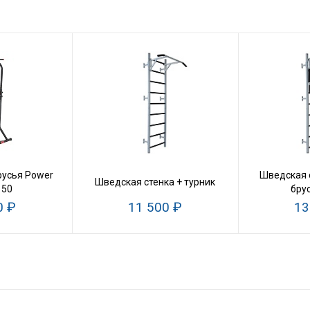
русья Power
Шведская с
Шведская стенка + турник
150
бру
0 ₽
11 500 ₽
13