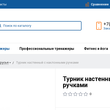
Сравнение
акты
+7
Зак
ажеры
Профессиональные тренажеры
Фитнес и йога
брусья
Турник настенный с наклонными ручками
Турник настенн
ручками
0