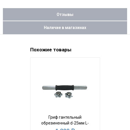
Отзывы
Наличие в магазинах
Похожие товары
Гриф гантельный
Замок-гай
обрезиненный d-25мм L-
м
41см