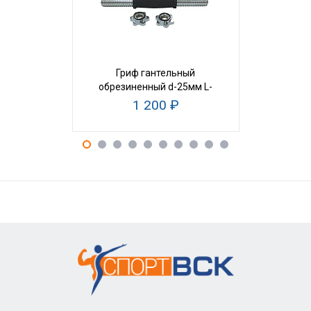
Гриф гантельный
Гриф прямо
обрезиненный d-25мм L-
(R022
41см
1 200 ₽
4