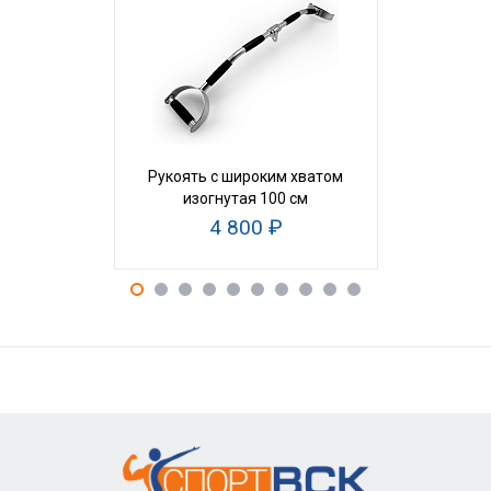
Рукоять с широким хватом
Рукоятка 
изогнутая 100 см
трениро
4 800 ₽
3