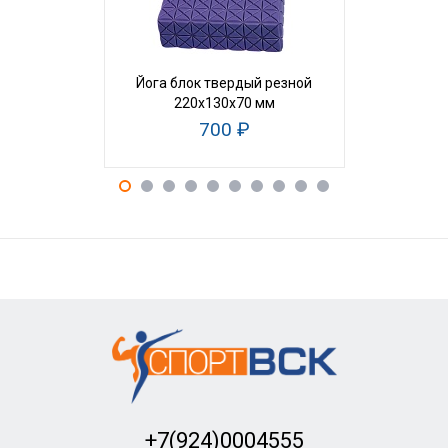
Йога блок твердый резной
Блок для й
220х130х70 мм
700 ₽
+7(924)0004555