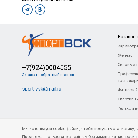
Каталог 
Кардиотр
Железо
Силовые 
+7(924)0004555
Професси
Заказать обратный звонок
тренажер
sport-vsk@mail.ru
Фитнес и й
Спортивны
Релакс и 
Мы используем cookie-файлы, чтобы получать статистику,
© Все права защищены. «Спорт-ВСК» 2021
- 2026
Продолжая пользоваться сайтом без изменения настроек, вы