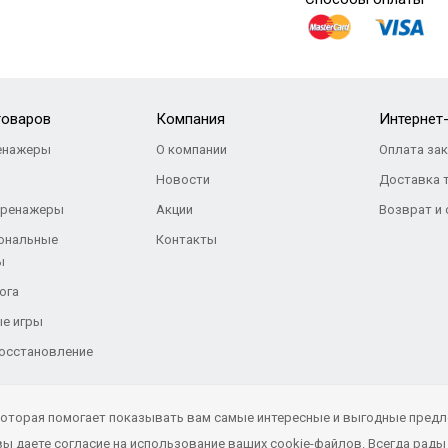
товаров
Компания
Интернет
енажеры
О компании
Оплата за
Новости
Доставка 
тренажеры
Акции
Возврат и
ональные
Контакты
ы
ога
е игры
восстановление
 которая помогает показывать вам самые интересные и выгодные предл
 даете согласие на использование ваших cookie-файлов. Всегда рады 