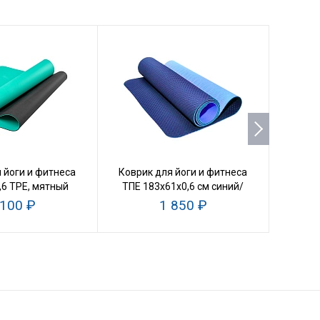
 йоги и фитнеса
Коврик для йоги и фитнеса
Коври
,6 TPE, мятный
ТПЕ 183х61х0,6 см синий/
скл
голубой
 100 ₽
1 850 ₽