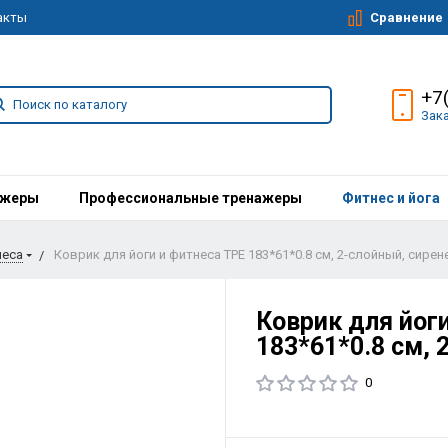
Сравнение
акты
+7
Зак
ажеры
Профессиональные тренажеры
Фитнес и йога
неса
Коврик для йоги и фитнеса TPE 183*61*0.8 см, 2-слойный, сире
Коврик для йог
183*61*0.8 см,
0