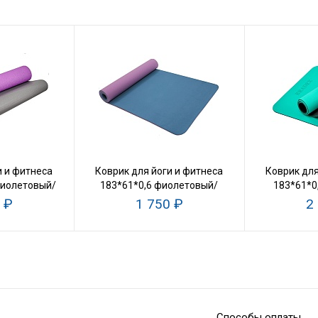
и и фитнеса
Коврик для йоги и фитнеса
Коврик для
фиолетовый/
183*61*0,6 фиолетовый/
183*61*0
й
голубой
 ₽
1 750 ₽
2
Способы оплаты