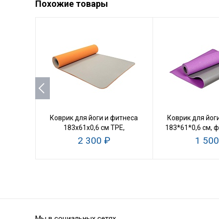
Похожие товары
Коврик для йоги и фитнеса
Коврик для йог
183х61х0,6 см TPE,
183*61*0,6 см, 
оранжевый/серый
серы
2 300 ₽
1 500
Мы в социальных сетях