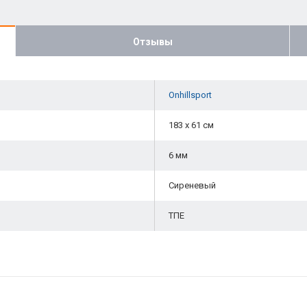
Отзывы
Onhillsport
183 х 61 см
6 мм
Сиреневый
ТПЕ