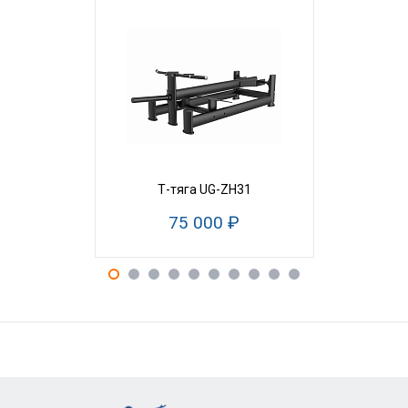
Т-тяга UG-ZH31
Жим для
75 000 ₽
22