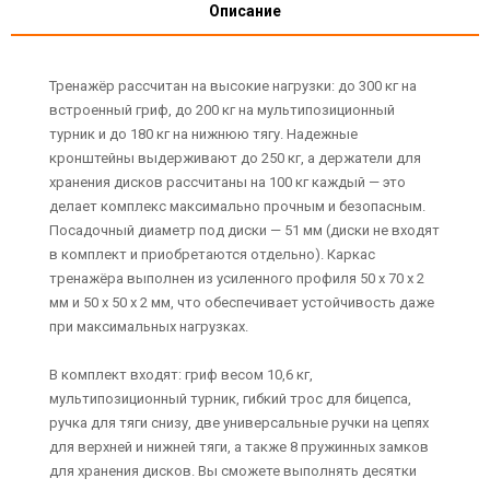
Описание
Тренажёр рассчитан на высокие нагрузки: до 300 кг на
встроенный гриф, до 200 кг на мультипозиционный
турник и до 180 кг на нижнюю тягу. Надежные
кронштейны выдерживают до 250 кг, а держатели для
хранения дисков рассчитаны на 100 кг каждый — это
делает комплекс максимально прочным и безопасным.
Посадочный диаметр под диски — 51 мм (диски не входят
в комплект и приобретаются отдельно). Каркас
тренажёра выполнен из усиленного профиля 50 х 70 х 2
мм и 50 х 50 х 2 мм, что обеспечивает устойчивость даже
при максимальных нагрузках.
В комплект входят: гриф весом 10,6 кг,
мультипозиционный турник, гибкий трос для бицепса,
ручка для тяги снизу, две универсальные ручки на цепях
для верхней и нижней тяги, а также 8 пружинных замков
для хранения дисков. Вы сможете выполнять десятки