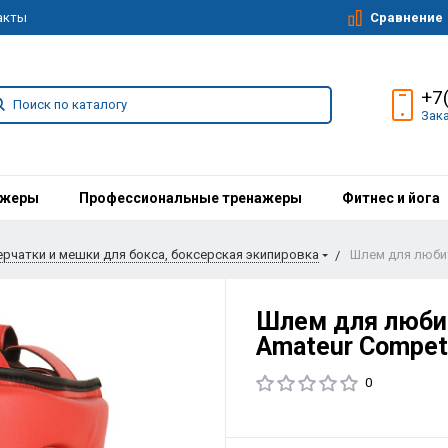
Сравнение
акты
+7
Зак
ажеры
Профессиональные тренажеры
Фитнес и йога
ерчатки и мешки для бокса, боксерская экипировка
Шлем для любит
Шлем для люби
Amateur Compet
0