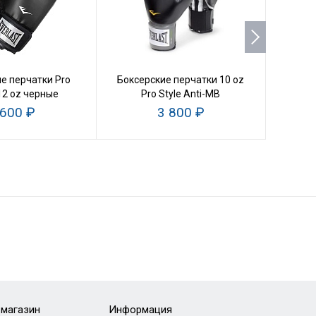
е перчатки Pro
Боксерские перчатки 10 oz
Боксё
 12 oz черные
Pro Style Anti-MB
 600 ₽
3 800 ₽
-магазин
Информация