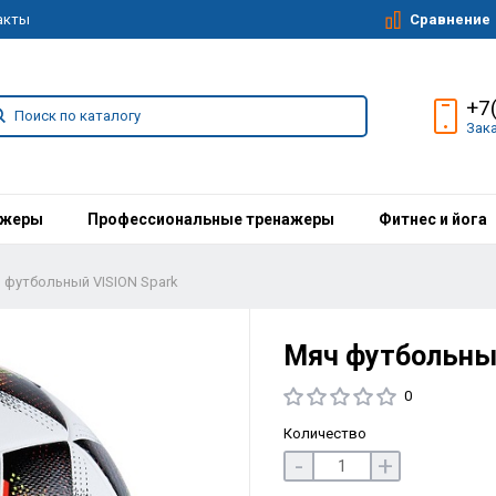
Сравнение
акты
+7
Зак
ажеры
Профессиональные тренажеры
Фитнес и йога
 футбольный VISION Spark
Мяч футбольный
0
Количество
-
+