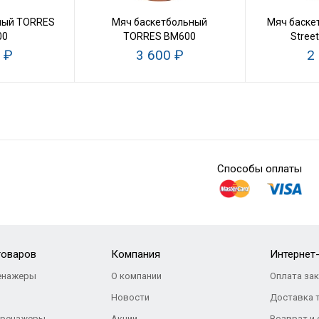
ный TORRES
Мяч баскетбольный
Мяч баске
00
TORRES BM600
Stree
 ₽
3 600 ₽
2
Способы оплаты
товаров
Компания
Интернет
енажеры
О компании
Оплата за
Новости
Доставка 
тренажеры
Акции
Возврат и