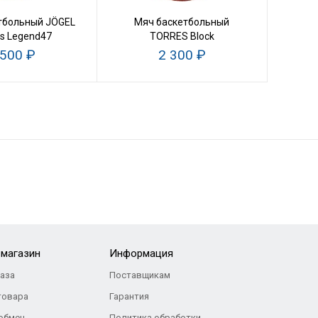
тбольный JÖGEL
Мяч баскетбольный
Мя
ts Legend47
TORRES Block
 500 ₽
2 300 ₽
-магазин
Информация
каза
Поставщикам
товара
Гарантия
 обмен
Политика обработки