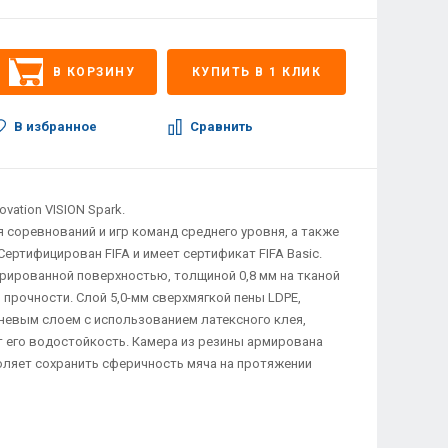
В КОРЗИНУ
КУПИТЬ В 1 КЛИК
В избранное
Сравнить
vation VISION Spark.
 соревнований и игр команд среднего уровня, а также
ертифицирован FIFA и имеет сертификат FIFA Basic.
урированной поверхностью, толщиной 0,8 мм на тканой
 прочности. Слой 5,0-мм сверхмягкой пены LDPE,
евым слоем с использованием латексного клея,
 его водостойкость. Камера из резины армирована
оляет сохранить сферичность мяча на протяжении