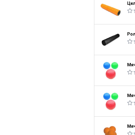
Цил
Рол
Мяч
Мяч
Мяч