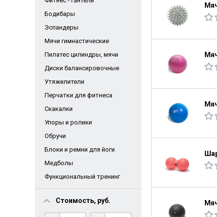
Фитнес - гантели
Мяч
Бодибары
Эспандеры
Мячи гимнастические
Пилатес цилиндры, мячи
Мяч
Диски балансировочные
Утяжелители
Перчатки для фитнеса
Мяч
Скакалки
Упоры и ролики
Обручи
Блоки и ремни для йоги
Шар
Медболы
Функциональный тренинг
Стоимость, руб.
Мяч