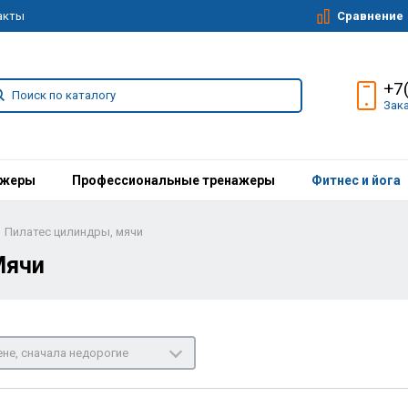
Сравнение
акты
+7
Зак
ажеры
Профессиональные тренажеры
Фитнес и йога
Пилатес цилиндры, мячи
Мячи
не, сначала недорогие