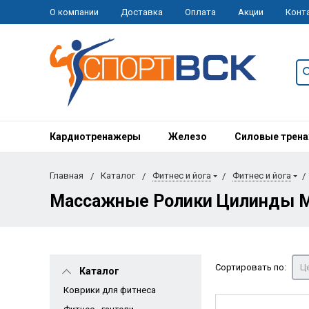
О компании
Доставка
Оплата
Акции
Конт
Кардиотренажеры
Железо
Силовые трен
Главная
Каталог
Фитнес и йога
Фитнес и йога
Массажные Ролики Цилинды 
Сортировать по:
Це
Каталог
Коврики для фитнеса