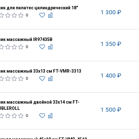
ик для пилатес цилиндрический 18"
1 300 ₽
0
ик массажный IR97435B
1 350 ₽
0
ик массажный 33х13 см FT-VMR-3313
1 400 ₽
0
ик массажный двойной 33x14 см FT-
UBLEROLL
1 500 ₽
0