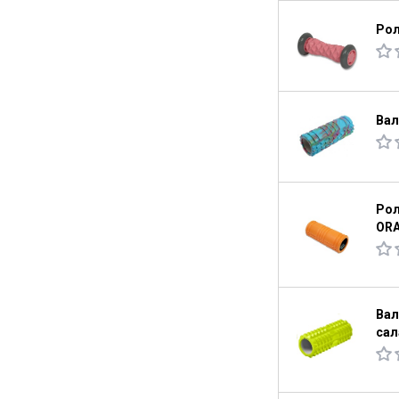
Рол
Вал
Рол
OR
Вал
сал