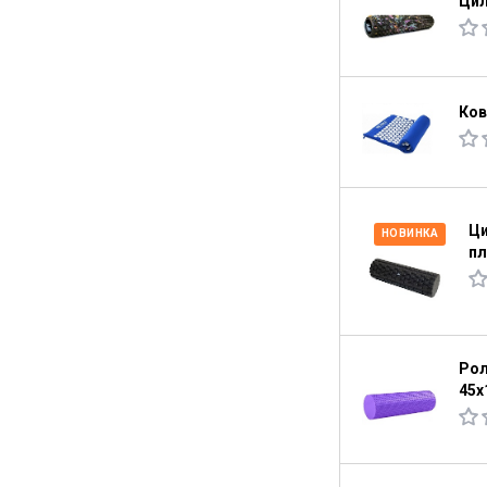
Цил
Ков
Ци
НОВИНКА
пл
Рол
45х