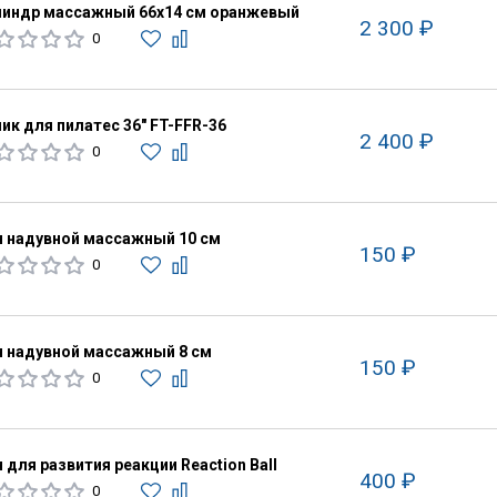
индр массажный 66х14 см оранжевый
2 300 ₽
0
ик для пилатес 36" FT-FFR-36
2 400 ₽
0
 надувной массажный 10 см
150 ₽
0
 надувной массажный 8 см
150 ₽
0
 для развития реакции Reaction Ball
400 ₽
0