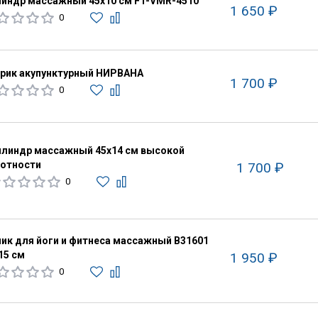
индр массажный 45х10 см FT-VMR-4510
1 650 ₽
0
рик акупунктурный НИРВАНА
1 700 ₽
0
линдр массажный 45х14 см высокой
отности
1 700 ₽
0
ик для йоги и фитнеса массажный B31601
15 см
1 950 ₽
0