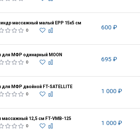
индр массажный малый EPP 15х5 см
600 ₽
0
 для МФР одинарный MOON
695 ₽
0
 для МФР двойной FT-SATELLITE
1 000 ₽
0
 массажный 12,5 см FT-VMB-125
1 000 ₽
0