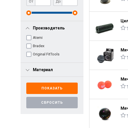
От
До
Цил
Производитель
Atemi
Bradex
Мяч
Original FitTools
Материал
Мяч
Мяч